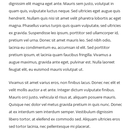
dignissim elit magna eget ante. Mauris sem justo, volutpat in
quam quis, vulputate luctus neque. Sed ultricies eget augue quis
hendrerit. Nullam quis nisi sit amet velit pharetra lobortis ac eget
magna. Phasellus varius turpis quis quam vulputate, sed ultricies
ex gravida. Suspendisse leo ipsum, porttitor sed ullamcorper id,
pretium vel urna. Donec sit amet mauris leo. Sed nibh odio,
lacinia eu condimentum eu, accumsan id elit. Sed porttitor
pretium ipsum, et lacinia quam faucibus fringilla. Vivamus a
augue maximus, gravida ante eget, pulvinar est. Nulla laoreet
feugiat elit, eu euismod mauris volutpat ut.
Vivamus sit amet varius eros, non finibus lacus. Donec nec elit et
velit mollis auctor a et ante. Integer dictum vulputate finibus.
Mauris orci justo, vehicula id risus at, aliquam posuere mauris.
Quisque nec dolor vel metus gravida pretium in quis nunc. Donec
at ex interdum sem interdum semper. Vestibulum dignissim
libero tortor, at eleifend ex commodo sed. Aliquam ultricies eros
sed tortor lacinia, nec pellentesque mi placerat.