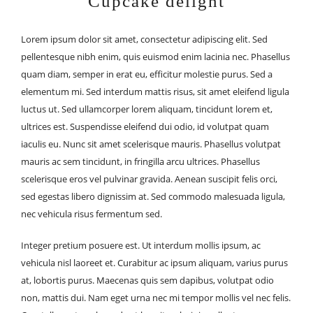
Cupcake delight
Lorem ipsum dolor sit amet, consectetur adipiscing elit. Sed
pellentesque nibh enim, quis euismod enim lacinia nec. Phasellus
quam diam, semper in erat eu, efficitur molestie purus. Sed a
elementum mi. Sed interdum mattis risus, sit amet eleifend ligula
luctus ut. Sed ullamcorper lorem aliquam, tincidunt lorem et,
ultrices est. Suspendisse eleifend dui odio, id volutpat quam
iaculis eu. Nunc sit amet scelerisque mauris. Phasellus volutpat
mauris ac sem tincidunt, in fringilla arcu ultrices. Phasellus
scelerisque eros vel pulvinar gravida. Aenean suscipit felis orci,
sed egestas libero dignissim at. Sed commodo malesuada ligula,
nec vehicula risus fermentum sed.
Integer pretium posuere est. Ut interdum mollis ipsum, ac
vehicula nisl laoreet et. Curabitur ac ipsum aliquam, varius purus
at, lobortis purus. Maecenas quis sem dapibus, volutpat odio
non, mattis dui. Nam eget urna nec mi tempor mollis vel nec felis.