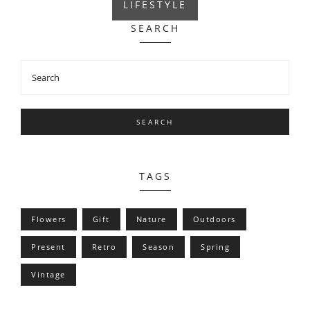
LIFESTYLE
SEARCH
SEARCH
TAGS
Flowers
Gift
Nature
Outdoors
Present
Retro
Season
Spring
Vintage